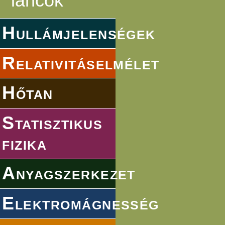
láncok
Hullámjelenségek
Relativitáselmélet
Hőtan
Statisztikus
fizika
Anyagszerkezet
Elektromágnesség