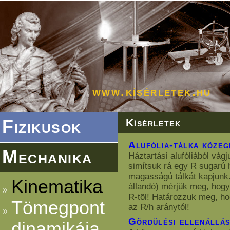
www.kísérletek.hu
Fizikusok
Kísérletek
Alufólia-tálka közeg
Mechanika
Háztartási alufóliából vág
simítsuk rá egy R sugarú 
magasságú tálkát kapjunk
Kinematika
állandó) mérjük meg, hogy
R-tõl! Határozzuk meg, ho
Tömegpont
az R/h aránytól!
Gördülési ellenállá
dinamikája