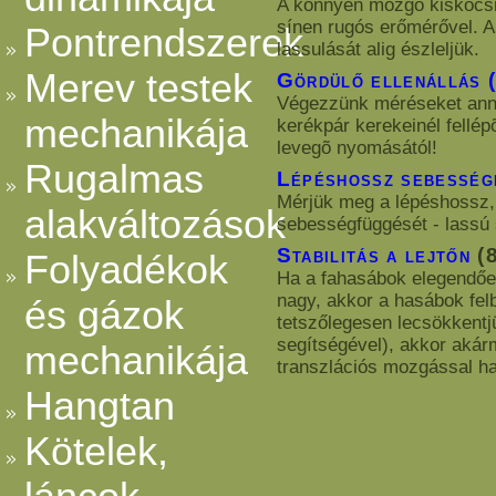
A könnyen mozgó kiskocsit
sínen rugós erőmérővel. A 
Pontrendszerek
lassulását alig észleljük.
Merev testek
Gördülő ellenállás 
Végezzünk méréseket anna
mechanikája
kerékpár kerekeinél fellép
levegõ nyomásától!
Rugalmas
Lépéshossz sebesség
Mérjük meg a lépéshossz, 
alakváltozások
sebességfüggését - lassú s
Stabilitás a lejtőn
(8
Folyadékok
Ha a fahasábok elegendően
nagy, akkor a hasábok felb
és gázok
tetszőlegesen lecsökkent
segítségével), akkor akárm
mechanikája
transzlációs mozgással hal
Hangtan
Kötelek,