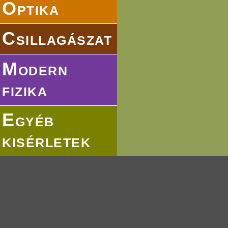
Optika
Csillagászat
Modern
fizika
Egyéb
kisérletek