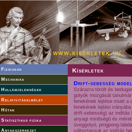
www.kísérletek.hu
Fizikusok
Kísérletek
Mechanika
Drift-sebesség mode
Szárazra törölt és bedugas
Hullámjelenségek
golyók mozgását tanulmán
Relativitáselmélet
fenekének lejtése miatt a
fenekének lejtési irányáb
Hőtan
drift-sebesség) az indítá
anyagi minõségû és méretû 
Statisztikus fizika
üveggolyó, pingpong-labda
változtassuk az indítás he
Anyagszerkezet