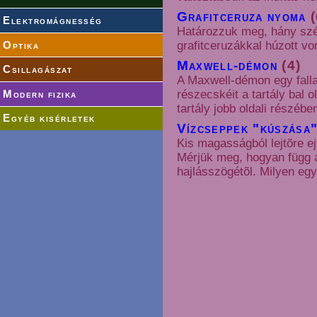
Grafitceruza nyoma
(
Elektromágnesség
Határozzuk meg, hány szé
grafitceruzákkal húzott v
Optika
Maxwell-démon
(4)
Csillagászat
A Maxwell-démon egy fallal
részecskéit a tartály bal 
Modern fizika
tartály jobb oldali részébe
Egyéb kisérletek
Vízcseppek "kúszása"
Kis magasságból lejtõre ej
Mérjük meg, hogyan függ a
hajlásszögétõl. Milyen eg