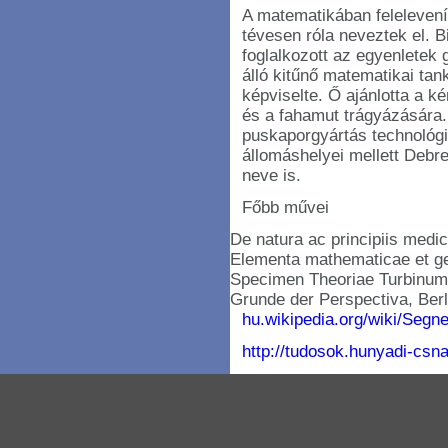
A matematikában felelevenít
tévesen róla neveztek el. B
foglalkozott az egyenletek
álló kitűnő matematikai tan
képviselte. Ő ajánlotta a k
és a fahamut trágyázására. 
puskaporgyártás technológiá
állomáshelyei mellett Debr
neve is.
Főbb művei
De natura ac principiis medic
Elementa mathematicae et ge
Specimen Theoriae Turbinum,
Grunde der Perspectiva, Berl
hu.wikipedia.org/wiki/Seg
http://tudosok.hunyadi-csna