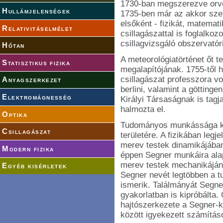
1730-ban megszerezve orvos
Hullámjelenségek
1735-ben már az akkor szer
elsőként - fizikát, matemati
Relativitáselmélet
csillagászattal is foglalkoz
csillagvizsgáló obszervatór
Hőtan
A meteorológiatörténet őt t
Statisztikus fizika
megalapítójának. 1755-től h
csillagászat professzora vol
Anyagszerkezet
berlini, valamint a göttinge
Elektromágnesség
Királyi Társaságnak is tagja
halmozta el.
Optika
Tudományos munkássága kit
Csillagászat
területére. A fizikában leg
merev testek dinamikájában 
Modern fizika
éppen Segner munkáira ala
merev testek mechanikájána
Egyéb kisérletek
Segner nevét legtöbben a t
ismerik. Találmányát Segne
gyakorlatban is kipróbálta.
hajtószerkezete a Segner-ke
között igyekezett számításo