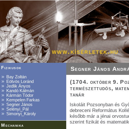
www.kísérletek.hu
Fizikusok
Segner János Andr
Bay Zoltán
(1704. október 9. Po
Eötvös Loránd
Jedlik Ányos
természettudós, matem
Kandó Kálmán
tanár
Kármán Tódor
Kempelen Farkas
Iskoláit Pozsonyban és Győ
Segner János
Selényi_Pál
debreceni Református Koll
Simonyi_Károly
később már a jénai orvostu
szerint fizikát és matematiká
Mechanika