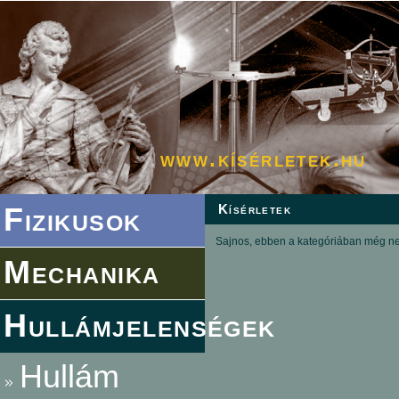
www.kísérletek.hu
Fizikusok
Kísérletek
Sajnos, ebben a kategóriában még nem
Mechanika
Hullámjelenségek
Hullám