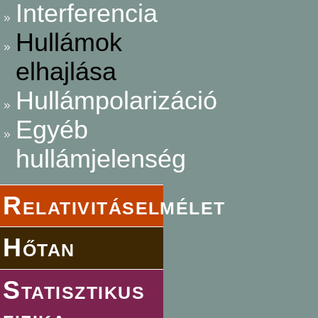
Interferencia
Hullámok
elhajlása
Hullámpolarizáció
Egyéb
hullámjelenség
Relativitáselmélet
Hőtan
Statisztikus