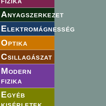
fizika
Anyagszerkezet
Elektromágnesség
Optika
Csillagászat
Modern
fizika
Egyéb
kisérletek