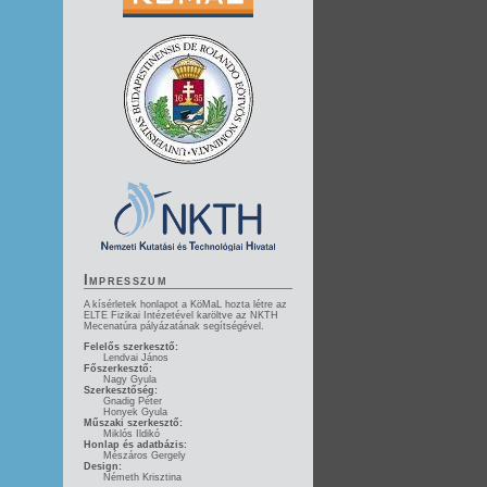
Impresszum
A kísérletek honlapot a KöMaL hozta létre az
ELTE Fizikai Intézetével karöltve az NKTH
Mecenatúra pályázatának segítségével.
Felelős szerkesztő:
Lendvai János
Főszerkesztő:
Nagy Gyula
Szerkesztőség:
Gnadig Péter
Honyek Gyula
Műszaki szerkesztő:
Miklós Ildikó
Honlap és adatbázis:
Mészáros Gergely
Design:
Németh Krisztina