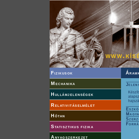
www.kís
Fizikusok
Áram
Mechanika
Jelen
Készít
Hullámjelenségek
alapsz
hajszá
Relativitáselmélet
Eszkö
Magya
Hőtan
Szerz
Forrá
Statisztikus fizika
Anyagszerkezet