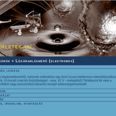
érletek.hu
körök
» Légáramlásmérő (elektromos)
ség leírása
s légáramlásmérõt, melynek mûködése egy forró huzal elektromos ellenállásválto
ik. (A huzalt csak kis feszültséggel - max. 42 V - melegítsd!) Térképezd fel vele a
rítóból vagy porszívóból kiáramló levegõ sebességeloszlását!
zök
rázat
ők
s, irodalom, hivatkozás