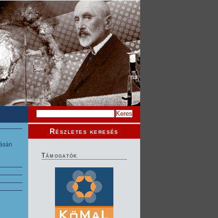
Részletes keresés
zásán
Támogatók