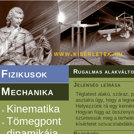
www.kísérletek.hu
Fizikusok
Rugalmas alakvált
Jelenség leírása
Mechanika
Téglatest alakú, száraz, 
asztalra úgy, hogy a legn
Kinematika
Helyezzünk rá egy kemény
Hogyan függ az összenyom
Tömegpont
szüntessük meg a terhelés
kísérletet szivacslabdákka
dinamikája
Eszközök