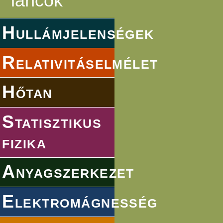
láncok
Hullámjelenségek
Relativitáselmélet
Hőtan
Statisztikus
fizika
Anyagszerkezet
Elektromágnesség