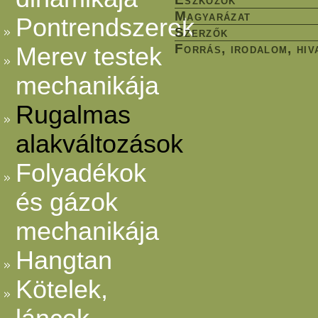
Magyarázat
Pontrendszerek
Szerzők
Forrás, irodalom, hiv
Merev testek
mechanikája
Rugalmas
alakváltozások
Folyadékok
és gázok
mechanikája
Hangtan
Kötelek,