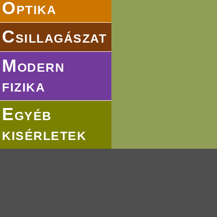
Optika
Csillagászat
Modern
fizika
Egyéb
kisérletek