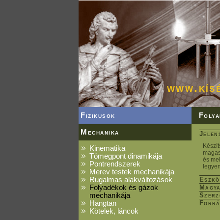
www.kís
Fizikusok
Folya
Mechanika
Jelen
Készít
Kinematika
magass
Tömegpont dinamikája
és mek
Pontrendszerek
legyen
Merev testek mechanikája
Rugalmas alakváltozások
Eszkö
Folyadékok és gázok
Magya
mechanikája
Szerz
Hangtan
Forrá
Kötelek, láncok