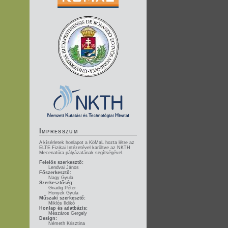
Impresszum
A kísérletek honlapot a KöMaL hozta létre az
ELTE Fizikai Intézetével karöltve az NKTH
Mecenatúra pályázatának segítségével.
Felelős szerkesztő:
Lendvai János
Főszerkesztő:
Nagy Gyula
Szerkesztőség:
Gnadig Péter
Honyek Gyula
Műszaki szerkesztő:
Miklós Ildikó
Honlap és adatbázis:
Mészáros Gergely
Design:
Németh Krisztina