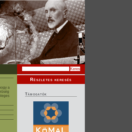
Részletes keresés
hogy a
ûrûség
Támogatók
õleges