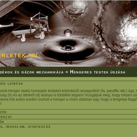
érletek.hu
dékok és gázok mechanikája
» Hengeres testek úszása
ség leírása
sünk henger alakú homogén testeket különbözõ anyagokból (fa, paraffin stb.) úgy, 
ág (h) és az átmérõ (d) aránya is többféle legyen! Vizsgáljuk meg, hogy milyen s
kora h/d arány esetén úszhat a henger a vízen stabilan úgy, hogy a tengelye függ
!
zök
rázat
ők
s, irodalom, hivatkozás