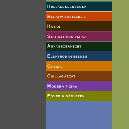
Hullámjelenségek
Relativitáselmélet
Hőtan
Statisztikus fizika
Anyagszerkezet
Elektromágnesség
Optika
Csillagászat
Modern fizika
Egyéb kisérletek