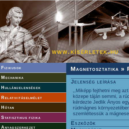
www.kísérletek.hu
Fizikusok
Magnetosztatika
» R
Mechanika
Jelenség leírása
Hullámjelenségek
,,Miképp fejthetni meg azt
közepe táján semmi, a rúd
Relativitáselmélet
kérdezte Jedlik Ányos eg
Hőtan
rúdmágnes környezetében 
szemléltessük a mágnese
Statisztikus fizika
Eszközök
Anyagszerkezet