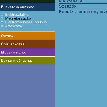
Magyarázat
Szerzők
Elektromágnesség
Forrás, irodalom, hiv
Elektrosztatika
Magnetosztatika
Elektromágneses indukció
Áramkörök
Optika
Csillagászat
Modern fizika
Egyéb kisérletek