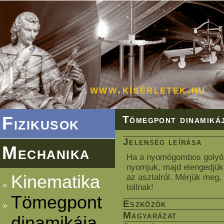
www.kísérletek.hu
Fizikusok
Tömegpont dinamiká
Jelenség leírása
Mechanika
Ha a nyomógombos golyóst
nyomjuk, majd elengedjük, 
Kinematika
az asztalról. Mérjük meg,
tollnak!
Tömegpont
Eszközök
Magyarázat
dinamikája