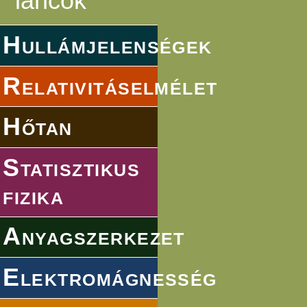
láncok
Hullámjelenségek
Relativitáselmélet
Hőtan
Statisztikus
fizika
Anyagszerkezet
Elektromágnesség