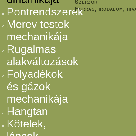
Szerzők
Forrás, irodalom, hiv
Pontrendszerek
Merev testek
mechanikája
Rugalmas
alakváltozások
Folyadékok
és gázok
mechanikája
Hangtan
Kötelek,