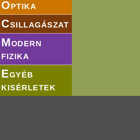
Optika
Csillagászat
Modern
fizika
Egyéb
kisérletek