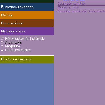
Jelenség leírása
Elektromágnesség
Összeállítás
Forrás, irodalom, hivatkozá
Optika
Csillagászat
Modern fizika
Részecskék és hullámok
Atomfizika
Magfizika
Részecskefizika
Egyéb kisérletek