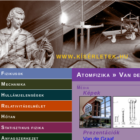
www.kísérletek.hu
Fizikusok
Atomfizika
» Van de
Mechanika
Média
Képek
Hullámjelenségek
Relativitáselmélet
Hőtan
Statisztikus fizika
Prezentációk
Anyagszerkezet
Van de Graaf