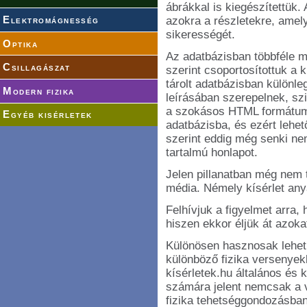
ábrákkal is kiegészítettük. 
azokra a részletekre, amely
Elektromágnesség
sikerességét.
Optika
Az adatbázisban többféle m
Csillagászat
szerint csoportosítottuk a 
tárolt adatbázisban különle
Modern fizika
leírásában szerepelnek, szi
a szokásos HTML formátu
Egyéb kisérletek
adatbázisba, és ezért lehe
szerint eddig még senki nem
tartalmú honlapot.
Jelen pillanatban még nem t
média. Némely kísérlet any
Felhívjuk a figyelmet arra, 
hiszen ekkor éljük át azoka
Különösen hasznosak lehetn
különböző fizika versenyek
kísérletek.hu általános és 
számára jelent nemcsak a 
fizika tehetséggondozásba