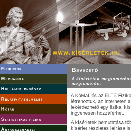
www.kísérletek.hu
Fizikusok
Bevezető
A kísérletek megismerés
Mechanika
megismerés.
Hullámjelenségek
A KöMaL és az ELTE Fizikai
Relativitáselmélet
létrehoztuk, az interneten a
lekérdezhető egy fizikai kí
Hőtan
ingyenesen hozzáférhet.
Statisztikus fizika
A kísérletek bemutatása töb
kísérlet részletes leírása 
Anyagszerkezet